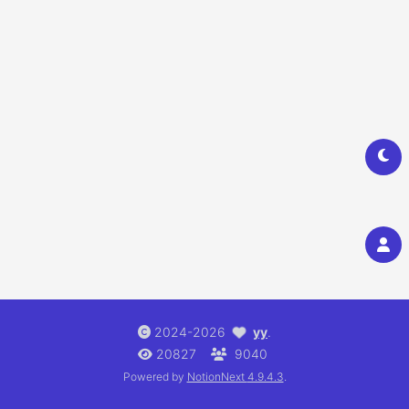
2024-2026
yy
.
20827
9040
Powered by
NotionNext
4.9.4.3
.