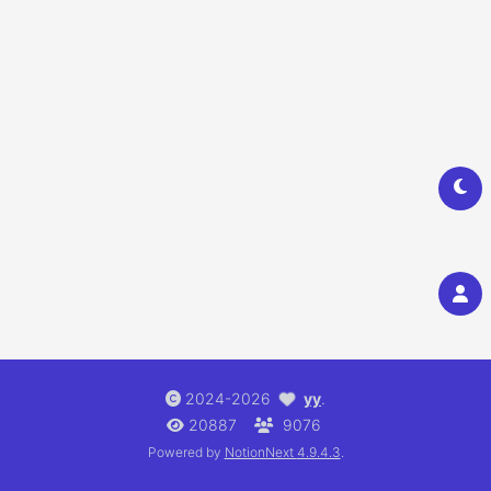
2024-2026
yy
.
20887
9076
Powered by
NotionNext
4.9.4.3
.